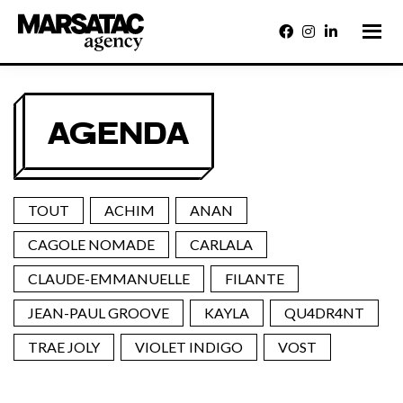
Passer
au
contenu
principal
Marsatac
Un
engagement
Agency
fort
pour
la
AGENDA
liberté
de
créer,
pour
faire
briller
Marseille
TOUT
ACHIM
ANAN
et
le
CAGOLE NOMADE
CARLALA
Sud
CLAUDE-EMMANUELLE
FILANTE
JEAN-PAUL GROOVE
KAYLA
QU4DR4NT
TRAE JOLY
VIOLET INDIGO
VOST