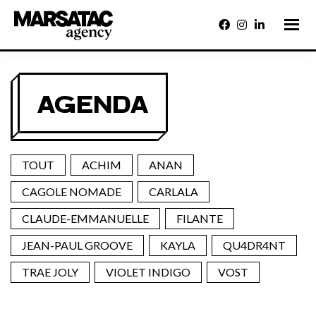
Passer
au
contenu
principal
Marsatac
Un
engagement
Agency
fort
pour
la
AGENDA
liberté
de
créer,
pour
faire
briller
Marseille
TOUT
ACHIM
ANAN
et
le
CAGOLE NOMADE
CARLALA
Sud
CLAUDE-EMMANUELLE
FILANTE
JEAN-PAUL GROOVE
KAYLA
QU4DR4NT
TRAE JOLY
VIOLET INDIGO
VOST