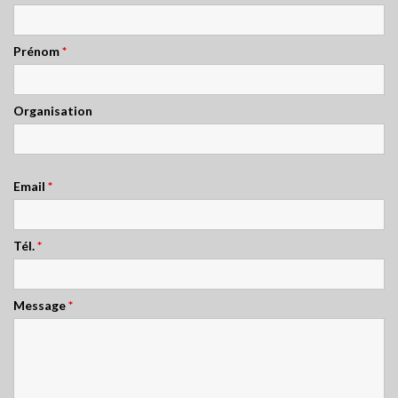
Prénom
*
Organisation
Email
*
Tél.
*
Message
*