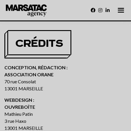
Passer
au
contenu
principal
Marsatac
Un
engagement
Agency
fort
pour
la
CRÉDITS
liberté
de
créer,
pour
faire
briller
CONCEPTION, RÉDACTION :
Marseille
et
ASSOCIATION ORANE
le
Sud
70 rue Consolat
13001 MARSEILLE
WEBDESIGN :
OUVREBOÎTE
Mathieu Patin
3 rue Haxo
13001 MARSEILLE