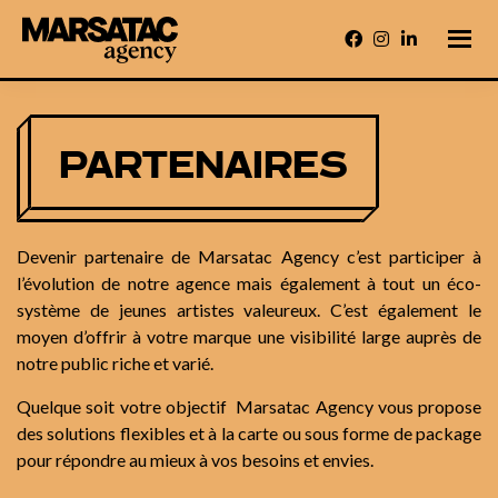
Passer
au
contenu
principal
Marsatac
Un
engagement
Agency
fort
pour
la
PARTENAIRES
liberté
de
créer,
pour
faire
briller
Devenir partenaire de Marsatac Agency c’est participer à
Marseille
et
l’évolution de notre agence mais également à tout un éco-
le
Sud
système de jeunes artistes valeureux. C’est également le
moyen d’offrir à votre marque une visibilité large auprès de
notre public riche et varié.
Quelque soit votre objectif Marsatac Agency vous propose
des solutions flexibles et à la carte ou sous forme de package
pour répondre au mieux à vos besoins et envies.