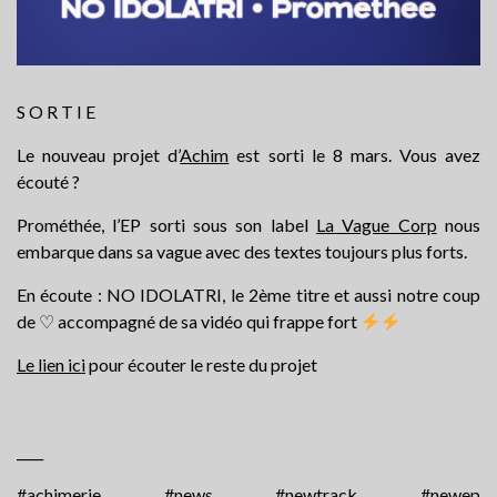
S O R T I E
Le nouveau projet d’
Achim
est sorti le 8 mars. Vous avez
écouté ?
Prométhée, l’EP sorti sous son label
La Vague Corp
nous
embarque dans sa vague avec des textes toujours plus forts.
En écoute : NO IDOLATRI, le 2ème titre et aussi notre coup
de ♡ accompagné de sa vidéo qui frappe fort
Le lien ici
pour écouter le reste du projet
____
#achimerie
#news
#newtrack
#newep