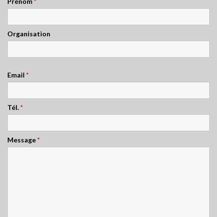
Prénom
*
Organisation
Email
*
Tél.
*
Message
*