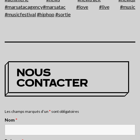
#marsatacagency
#marsatac
#love
#live
#music
#musicfestival
#hiphop
#sortie
NOUS
CONTACTER
Les champs marqués d’un
*
sont obligatoires
Nom
*