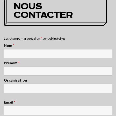
NOUS
CONTACTER
Les champs marqués d’un
*
sont obligatoires
Nom
*
Prénom
*
Organisation
Email
*